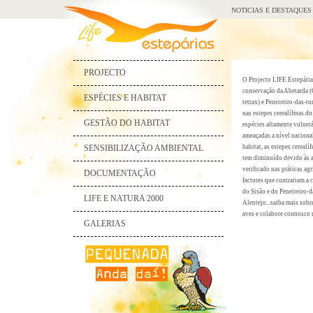
NOTICIAS E DESTAQUES
PROJECTO
O Projecto LIFE Estepária
conservação da Abetarda (O
ESPÉCIES E HABITAT
tetrax) e Peneireiro-das-t
nas estepes cerealíferas d
GESTÃO DO HABITAT
espécies altamente vulner
ameaçadas a nível naciona
SENSIBILIZAÇÃO AMBIENTAL
habitat, as estepes cerealí
tem diminuído devido às a
verificado nas práticas ag
DOCUMENTAÇÃO
factores que contrariam a 
do Sisão e do Peneireiro-d
LIFE E NATURA 2000
Alentejo...saiba mais sobr
aves e colabore connosco 
GALERIAS