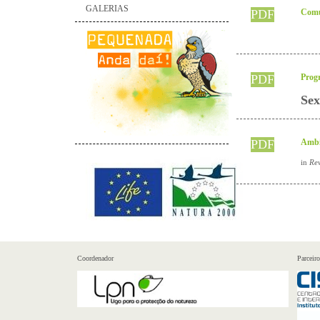
GALERIAS
PDF
Comu
PDF
Prog
Sex
PDF
Ambie
in
Rev
Coordenador
Parceiro