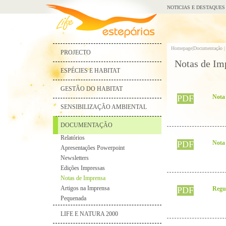
NOTICIAS E DESTAQUES
Homepage|
Documentação |
PROJECTO
Notas de Im
ESPÉCIES E HABITAT
GESTÃO DO HABITAT
PDF
Nota 
SENSIBILIZAÇÃO AMBIENTAL
DOCUMENTAÇÃO
Relatórios
PDF
Nota
Apresentações Powerpoint
Newsletters
Edições Impressas
Notas de Imprensa
Artigos na Imprensa
PDF
Regu
Pequenada
LIFE E NATURA 2000