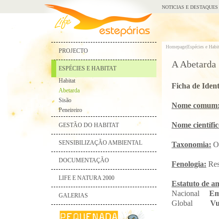
NOTICIAS E DESTAQUES
Homepage|
Espécies e Habit
PROJECTO
A Abetarda
ESPÉCIES E HABITAT
Habitat
Ficha de Ident
Abetarda
Sisão
Nome comum
Peneireiro
Nome científi
GESTÃO DO HABITAT
SENSIBILIZAÇÃO AMBIENTAL
Taxonomia:
Or
DOCUMENTAÇÃO
Fenologia:
Res
LIFE E NATURA 2000
Estatuto de a
Nacional
Em
GALERIAS
Global
Vu