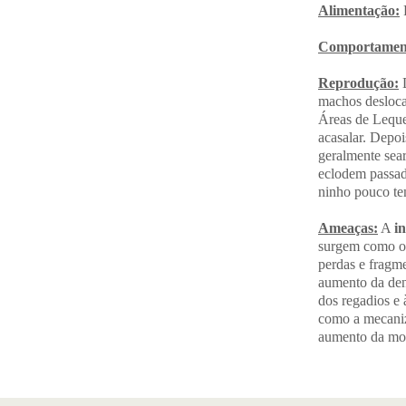
Alimentação:
P
Comportament
Reprodução:
D
machos desloca
Áreas de Leque
acasalar. Depoi
geralmente sea
eclodem passad
ninho pouco te
Ameaças:
A
i
surgem como os 
perdas e fragm
aumento da den
dos regadios e à
como a mecaniza
aumento da mort