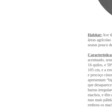
Habitat:
Ave t
áreas agrícolas
searas pouco d
Característica
acentuado, sen
16 quilos, e 50
105 cm, e a en
e pescoço cinze
apresentam “bi
que desaparece
barras irregula
machos, e têm 
mas mais pál
embora os mach