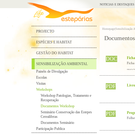
NOTICIAS E DESTAQUES
Homepage|
Sensibilização 
PROJECTO
Documentos
ESPÉCIES E HABITAT
GESTÃO DO HABITAT
DOC
Ficha
Ficha
SENSIBILIZAÇÃO AMBIENTAL
INSC
Painéis de Divulgação
Escolas
Visitas
PDF
Livr
Workshops
Workshop Patologias, Tratamento e
Recuperação
Documentos Workshop
Seminário Conservação das Estepes
PDF
Prog
Cerealíferas
Folhe
Documentos Seminário
Participação Publica